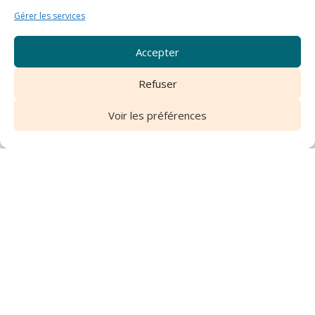
Gérer les services
Accepter
Refuser
Voir les préférences
Son collier en cuir
pesonnalisé !
Configurez et commandez en ligne le collier en cuir de
votre chien, et sa laisse assortie !
Entrez dans un univers de personnalisation 3D unique
en son genre, choisissez parmi nos modèles
personnalisables et laissez-vous guider parmi toutes les
options de couleurs, de solidité et de confort.