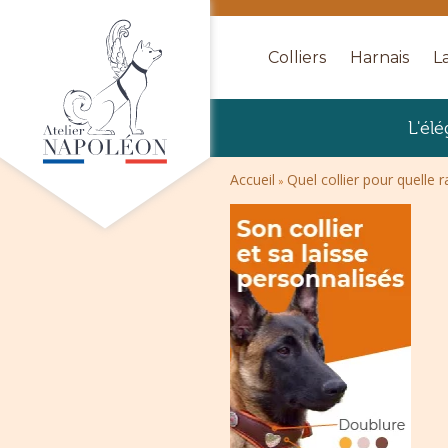
Colliers
Harnais
La
L'él
Accueil
Quel collier pour quelle 
»