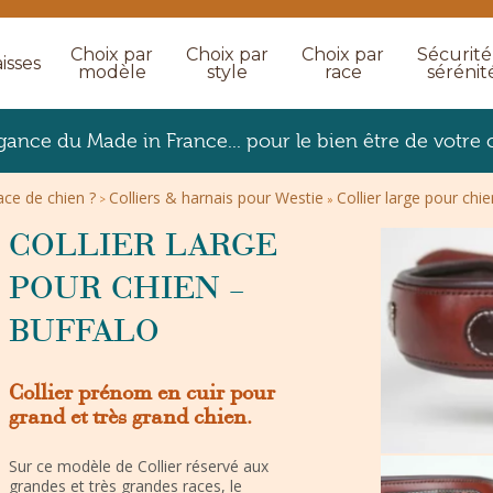
Choix par
Choix par
Choix par
Sécurité
isses
modèle
style
race
sérénit
égance du Made in France... pour le bien être de votre 
race de chien ?
Colliers & harnais pour Westie
Collier large pour ch
>
»
COLLIER LARGE
POUR CHIEN –
BUFFALO
Collier prénom en cuir pour
grand et très grand chien.
Sur ce modèle de Collier réservé aux
grandes et très grandes races, le