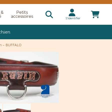
 &
Petits
é
accessoires
S'identifier
chien
ien – BUFFALO