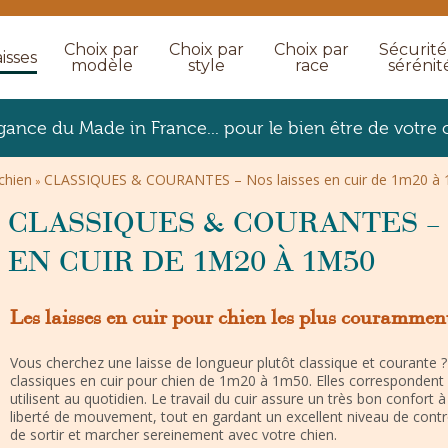
Choix par
Choix par
Choix par
Sécurité
isses
modèle
style
race
sérénit
égance du Made in France... pour le bien être de votre 
 chien
CLASSIQUES & COURANTES – Nos laisses en cuir de 1m20 à
»
CLASSIQUES & COURANTES – 
EN CUIR DE 1M20 À 1M50
Les laisses en cuir pour chien les plus couramment 
Vous cherchez une laisse de longueur plutôt classique et courante ?
classiques en cuir pour chien de 1m20 à 1m50. Elles correspondent 
utilisent au quotidien. Le travail du cuir assure un très bon confort
liberté de mouvement, tout en gardant un excellent niveau de contrô
de sortir et marcher sereinement avec votre chien.