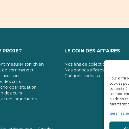
 PROJET
LE COIN DES AFFAIRES
t mesurer son chien
Nos fins de collection
nt de commander
Nos bonnes affaires
 Livraison
Chèques cadeaux
Pour offrir 
r des cuirs
cookies pou
choix par situation
consentir à
en des cuirs
comportement
gue des ornements
ou de retire
caractéristi
Gérer les se
Ac
’Atelier Napoléon
Cookies