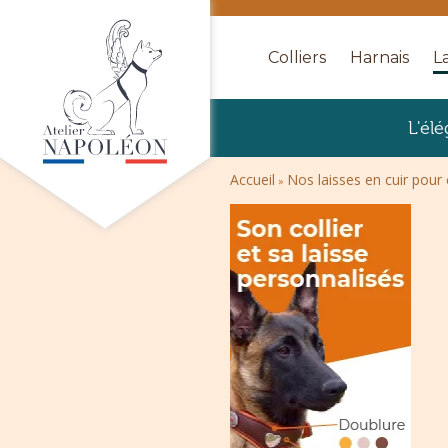
Colliers
Harnais
La
L'él
Accueil
Nos laisses en cuir pour
»