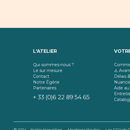
L'ATELIER
VOTRE
Qui sommes-nous ?
Commen
Le sur mesure
⚠️ Ava
Contact
Délais &
Notre Égérie
Nuancie
Partenaires
Aide au 
Entreti
+ 33 (0)6 22 89 54 65
Catalo
© 2024 - Atelier Napoléon
Mentions légales
Les CGV de l