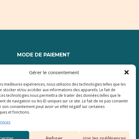
MODE DE PAIEMENT
Paiement jusqu'à 3 fois sans frais
Gérer le consentement
les meilleures expériences, nous utilisons des technologies telles que les
r stocker et/ou accéder aux informations des appareils. Le fait de
 ces technologies nous permettra de traiter des données telles que le
 de navigation ou les ID uniques sur ce site. Le fait de ne pas consentir
r son consentement peut avoir un effet négatif sur certaines
ques et fonctions.
rvices
cepter
Refuser
Voir les préférences
Creation du site par ADAKA