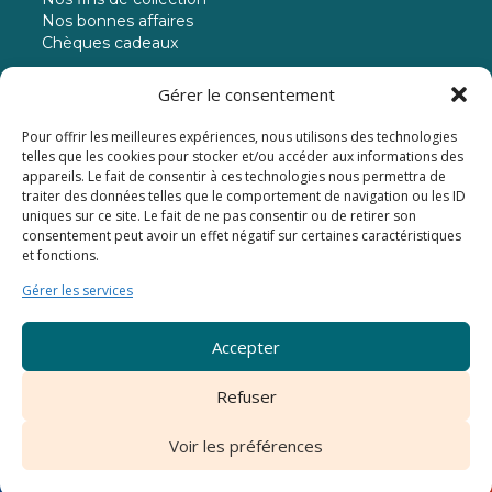
Nos bonnes affaires
Chèques cadeaux
MODE DE PAIEMENT
Gérer le consentement
Pour offrir les meilleures expériences, nous utilisons des technologies
Paiement jusqu'à 3 fois sans frais
telles que les cookies pour stocker et/ou accéder aux informations des
appareils. Le fait de consentir à ces technologies nous permettra de
traiter des données telles que le comportement de navigation ou les ID
uniques sur ce site. Le fait de ne pas consentir ou de retirer son
consentement peut avoir un effet négatif sur certaines caractéristiques
et fonctions.
Gérer les services
© 2024 - Atelier Napoléon
Accepter
Mentions légales
Les CGV de l’Atelier Napoléon
Refuser
Cookies
Creation du site par ADAKA
Voir les préférences