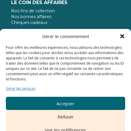
LE COIN DES AFFAIRES
Nos fins de collection
Nos bonnes affaires
Chèques cadeaux
MODE DE PAIEMENT
Gérer le consentement
Pour offrir les meilleures expériences, nous utilisons des technologies
Paiement jusqu'à 3 fois sans frais
telles que les cookies pour stocker et/ou accéder aux informations des
appareils. Le fait de consentir à ces technologies nous permettra de
traiter des données telles que le comportement de navigation ou les ID
uniques sur ce site. Le fait de ne pas consentir ou de retirer son
consentement peut avoir un effet négatif sur certaines caractéristiques
et fonctions.
Gérer les services
© 2024 - Atelier Napoléon
Accepter
Mentions légales
Les CGV de l’Atelier Napoléon
Refuser
Cookies
Creation du site par ADAKA
Voir les préférences